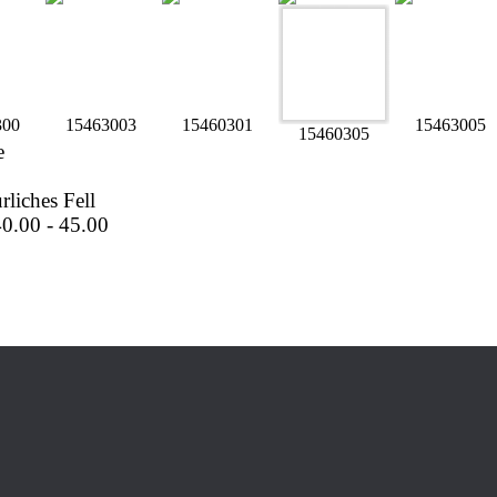
300
15463003
15460301
15463005
15460305
e
rliches Fell
0.00 - 45.00