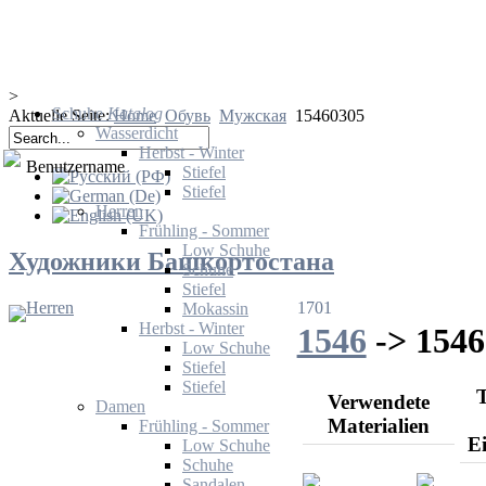
>
Schuhe
Katalog
Aktuelle Seite:
Home
Обувь
Мужская
15460305
Wasserdicht
Herbst - Winter
Benutzername
Stiefel
Stiefel
Herren
Frühling - Sommer
Low Schuhe
Художники Башкортостана
Schuhe
Stiefel
Herren
1701
Mokassin
Herbst - Winter
1546
-> 1546
Low Schuhe
Stiefel
Stiefel
T
Verwendete
Damen
Materialien
Frühling - Sommer
E
Low Schuhe
Schuhe
Sandalen