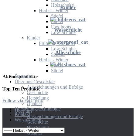
Holzschuhe
Kinder
Herbst - Winter
Stiefel
Stiefel
Ugg boots
Wasserdicht
Low Schuhe
Kinder
Frühling - Sommer
Low Schuhe
Alle schuhe
Schuhe
Herbst - Winter
Stiefel
Stiefel
Startseite
Aktionsprodukte
Über uns
Geschichte
Auszeichnungen und Erfolge
Top Ten Produkte
Geschichte
Herstellung
Follow via Facebook
Qualität
Herstellungstechnologie
Über uns
Kontakt
Auszeichnungen und Erfolge
Wo zu kaufen
Geschichte
Herstellung
Qualität