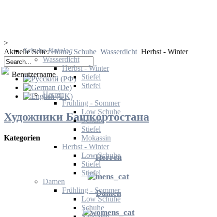
>
Schuhe
Katalog
Aktuelle Seite:
Home
Schuhe
Wasserdicht
Herbst - Winter
Wasserdicht
Herbst - Winter
Benutzername
Stiefel
Stiefel
Herren
Frühling - Sommer
Low Schuhe
Художники Башкортостана
Schuhe
Stiefel
Mokassin
Kategorien
Herbst - Winter
Low Schuhe
Herren
Stiefel
Stiefel
Damen
Frühling - Sommer
Damen
Low Schuhe
Schuhe
Sandalen