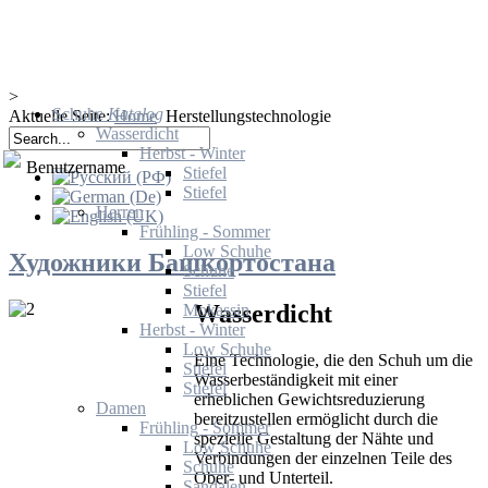
>
Schuhe
Katalog
Aktuelle Seite:
Home
Herstellungstechnologie
Wasserdicht
Herbst - Winter
Benutzername
Stiefel
Stiefel
Herren
Frühling - Sommer
Low Schuhe
Художники Башкортостана
Schuhe
Stiefel
Wasserdicht
Mokassin
Herbst - Winter
Low Schuhe
Eine Technologie, die
den Schuh
um die
Stiefel
Wasserbeständigkeit
mit einer
Stiefel
erheblichen
Gewichtsreduzierung
Damen
bereitzustellen
ermöglicht
durch die
Frühling - Sommer
spezielle
Gestaltung der
Nähte und
Low Schuhe
Verbindungen
der
einzelnen Teile des
Schuhe
Ober- und Unterteil
.
Sandalen