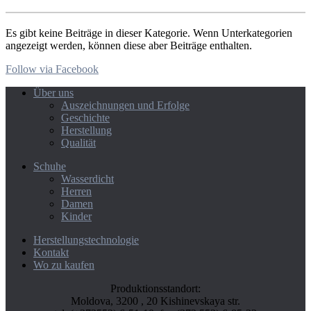
Es gibt keine Beiträge in dieser Kategorie. Wenn Unterkategorien
angezeigt werden, können diese aber Beiträge enthalten.
Follow via Facebook
Über uns
Auszeichnungen und Erfolge
Geschichte
Herstellung
Qualität
Schuhe
Wasserdicht
Herren
Damen
Kinder
Herstellungstechnologie
Kontakt
Wo zu kaufen
Produktionsstandort:
Moldova, 3200 , 20 Kishinevskaya str.