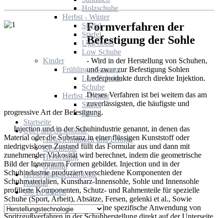
Holzschuhe
Herbst - Winter
Formverfahren der
Stiefel
Stiefel
Befestigung der
Sohle
Ugg boots
Low Schuhe
-
Wird in
der Herstellung von
Schuhen
,
Kinder
und zwar
zur Befestigung
Sohlen
Frühling - Sommer
Lederprodukte
durch direkte Injektion
.
Low Schuhe
Schuhe
Dieses Verfahren
ist bei weitem das
am
Herbst - Winter
zuverlässigsten
,
die
häufigste und
Stiefel
progressive
Art der Befestigung
.
Stiefel
Startseite
Injection
und
in der Schuhindustrie
genannt
, in denen
das
Über uns
Geschichte
Material oder die
Substanz in einer flüssigen
Kunststoff oder
Auszeichnungen und Erfolge
niedrigviskosen Zustand
füllt das Formular aus
und dann mit
Geschichte
zunehmender Viskosität
wird berechnet, indem
die geometrische
Herstellung
Bild der
Innenraum
Formen
gebildet
.
Injection
und
in der
Qualität
Schuhindustrie
produziert verschiedene
Komponenten der
Herstellungstechnologie
Schuhmaterialien
, Kunstharz
-
Innensohle, Sohle
und Innensohle
Kontakt
profilierte
Komponenten
,
Schutz- und
Rahmenteile
für
spezielle
Wo zu kaufen
Schuhe
(
Sport, Arbeit),
Absätze,
Fersen,
gelenki
et al.,
Sowie
Schuhe
tselnoformovannuyu
.
Eine spezifische Anwendung
von
Spritzgußverfahren
in
der Schuhherstellung
direkt auf der
Unterseite